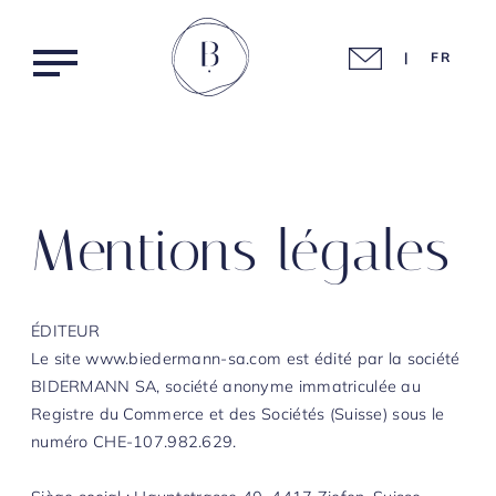
|
FR
Mentions légales
Agencement intérieur
Home
ÉDITEUR
Assainissement & traitement
Nos réalisations
Le site www.biedermann-sa.com est édité par la société
Charpente & structures bois
BIDERMANN SA, société anonyme immatriculée au
Registre du Commerce et des Sociétés (Suisse) sous le
Nos métiers
Menuiserie traditionnelle
numéro CHE-107.982.629.
Mobilier & ébénisterie