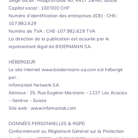
L’histoire
Siège social : Hauptstrasse 40, 4417 Ziefen, Suisse
Petits travaux et réparations
Capital social : 100’000 CHF
L’actu
Numéro d’identification des entreprises (IDE) : CHE-
Voir tout
Biedermann SA
107.982.629
Chemin Deluc 9
Numéro de TVA : CHE-107.982.629 TVA
Contact
CH- 1224 Chêne-Bougeries
La direction de la publication est assurée par le
Biedermann SA
représentant légal de BIDERMANN SA.
Chemin Deluc 9
+41 22 869 04 04
CH- 1224 Chêne-Bougeries
info@biedermann-sa.com
HÉBERGEUR
+41 22 869 04 04
Le site Internet www.biedermann-sa.com est hébergé
info@biedermann-sa.com
par :
Infomaniak Network SA
Adresse : 25, Rue Eugène-Marziano – 1227 Les Acacias
– Genève – Suisse
Site web : www.infomaniak.com
DONNÉES PERSONNELLES & RGPD
Conformément au Règlement Général sur la Protection