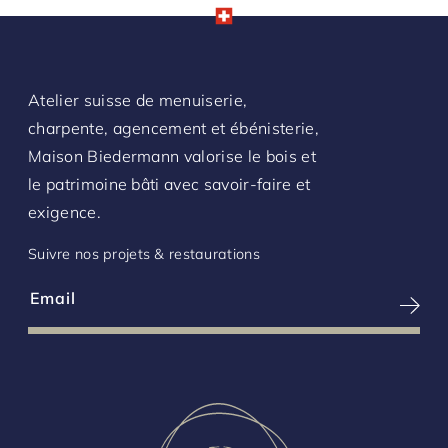
L’histoire
Petits travaux et réparations
L’actu
Voir tout
Biedermann SA
Chemin Deluc 9
Atelier suisse de menuiserie,
Contact
CH- 1224 Chêne-Bougeries
charpente, agencement et ébénisterie,
Biedermann SA
Maison Biedermann valorise le bois et
Chemin Deluc 9
+41 22 869 04 04
le patrimoine bâti avec savoir-faire et
CH- 1224 Chêne-Bougeries
info@biedermann-sa.com
exigence.
+41 22 869 04 04
info@biedermann-sa.com
Suivre nos projets & restaurations