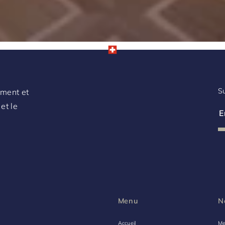
Su
ement et
et le
Menu
N
Accueil
Me