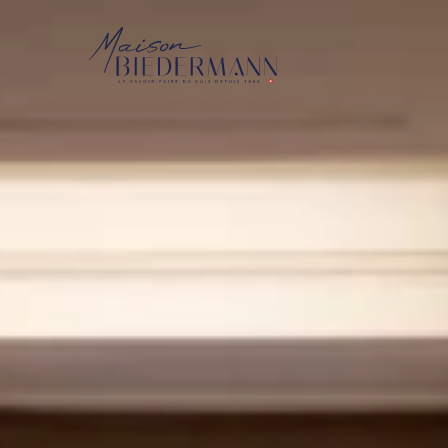
Ag
As
Ch
Me
Mo
Pe
Vo