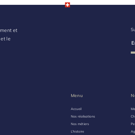
Su
ement et
et le
Menu
N
Accueil
Me
Nos réalisations
Ch
Nos métiers
Pe
L’histoire
Ag