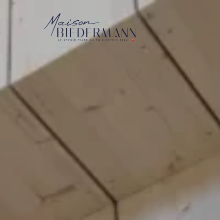
Ag
As
Ch
Me
Mo
Pe
Vo