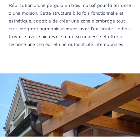
L’histoire
Réalisation d’une pergola en bois massif pour la terrasse
Petits travaux et réparations
d'une maison. Cette structure à la fois fonctionnelle et
L’actu
Voir tout
esthétique, capable de créer une zone d’ombrage tout
Biedermann SA
en s’intégrant harmonieusement avec l'existante. Le bois
Chemin Deluc 9
Contact
travaillé avec soin révèle toute sa noblesse et offre à
CH- 1224 Chêne-Bougeries
Biedermann SA
l’espace une chaleur et une authenticité intemporelles.
Chemin Deluc 9
+41 22 869 04 04
CH- 1224 Chêne-Bougeries
info@biedermann-sa.com
+41 22 869 04 04
info@biedermann-sa.com