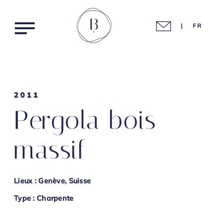
|
FR
2011
Pergola bois
Agencement intérieur
Home
massif
Assainissement & traitement
Nos réalisations
Charpente & structures bois
Lieux : Genève, Suisse
Nos métiers
Menuiserie traditionnelle
Type : Charpente
Mobilier & ébénisterie