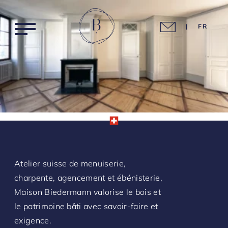
|
FR
Agencement intérieur
Home
Assainissement & traitement
Atelier suisse de menuiserie,
Nos réalisations
Charpente & structures bois
charpente, agencement et ébénisterie,
Maison Biedermann valorise le bois et
Nos métiers
Menuiserie traditionnelle
le patrimoine bâti avec savoir-faire et
Mobilier & ébénisterie
exigence.