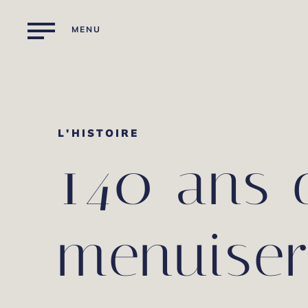
m
e
s
u
r
e