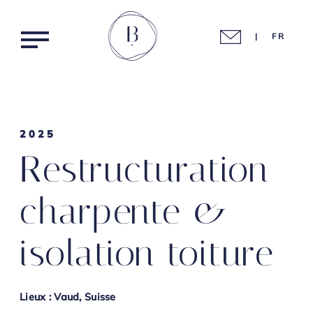
|
FR
2025
Restructuration
Agencement intérieur
Home
charpente &
Assainissement & traitement
Nos réalisations
isolation toiture
Charpente & structures bois
Nos métiers
Menuiserie traditionnelle
Lieux : Vaud, Suisse
Mobilier & ébénisterie