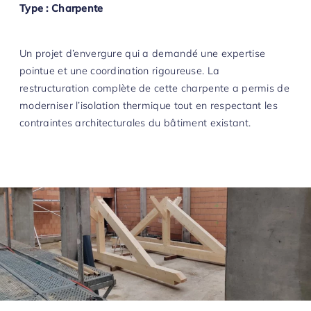
L’histoire
Type : Charpente
Petits travaux et réparations
L’actu
Voir tout
Biedermann SA
Un projet d’envergure qui a demandé une expertise
Chemin Deluc 9
pointue et une coordination rigoureuse. La
Contact
CH- 1224 Chêne-Bougeries
restructuration complète de cette charpente a permis de
Biedermann SA
moderniser l’isolation thermique tout en respectant les
Chemin Deluc 9
+41 22 869 04 04
contraintes architecturales du bâtiment existant.
CH- 1224 Chêne-Bougeries
info@biedermann-sa.com
+41 22 869 04 04
info@biedermann-sa.com